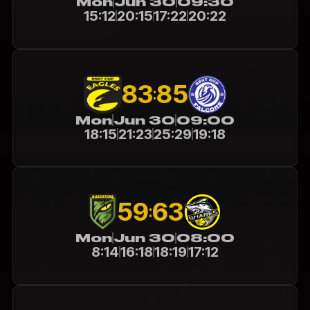
Mon
Jun 30
09:30
15:12
20:15
17:22
20:22
83
85
:
Mon
Jun 30
09:00
18:15
21:23
25:29
19:18
59
63
:
Mon
Jun 30
08:00
8:14
16:18
18:19
17:12