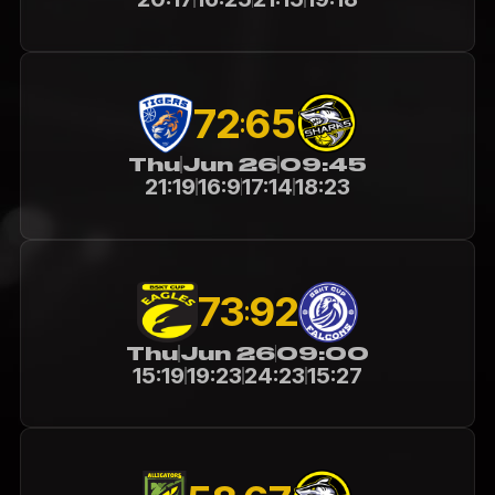
72
65
:
Thu
Jun 26
09:45
21:19
16:9
17:14
18:23
73
92
:
Thu
Jun 26
09:00
15:19
19:23
24:23
15:27