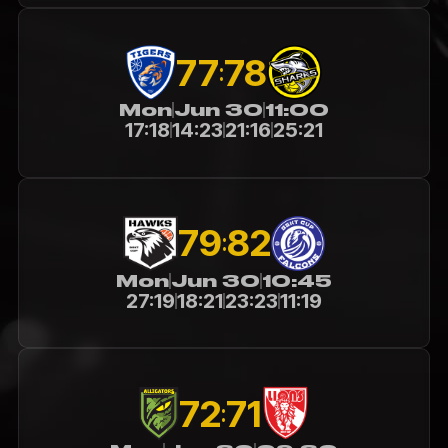
77
78
:
Mon
Jun 30
11:00
17:18
14:23
21:16
25:21
79
82
:
Mon
Jun 30
10:45
27:19
18:21
23:23
11:19
72
71
: