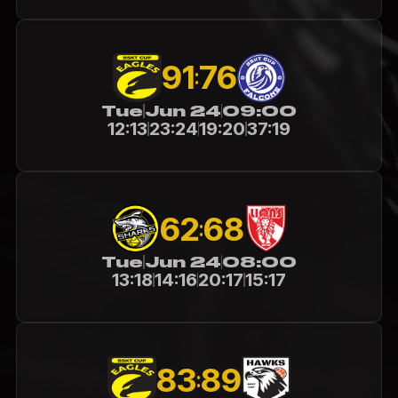
91
76
:
Tue
Jun 24
09:00
12:13
23:24
19:20
37:19
62
68
:
Tue
Jun 24
08:00
13:18
14:16
20:17
15:17
83
89
: