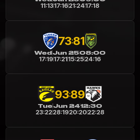
11:13
17:16
21:24
17:18
73
81
:
Wed
Jun 25
08:00
17:19
17:21
15:25
24:16
93
89
:
Tue
Jun 24
12:30
23:22
28:19
20:20
22:28