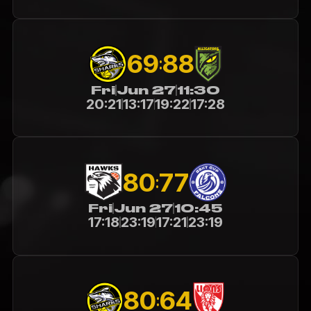
69
88
:
Fri
Jun 27
11:30
20:21
13:17
19:22
17:28
80
77
:
Fri
Jun 27
10:45
17:18
23:19
17:21
23:19
80
64
: