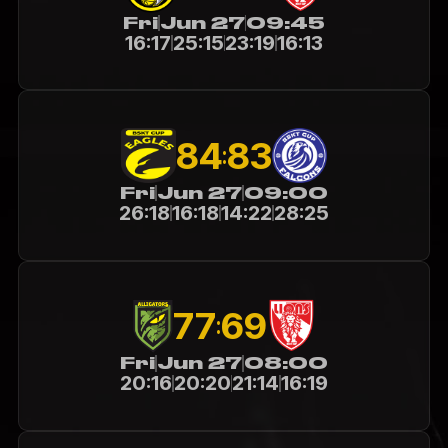
Fri
Jun 27
09:45
16:17
25:15
23:19
16:13
84
83
:
Fri
Jun 27
09:00
26:18
16:18
14:22
28:25
77
69
:
Fri
Jun 27
08:00
20:16
20:20
21:14
16:19