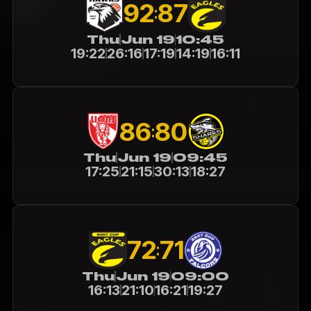
92
87
:
Thu
Jun 19
10:45
19:22
26:16
17:19
14:19
16:11
86
80
:
Thu
Jun 19
09:45
17:25
21:15
30:13
18:27
72
71
:
Thu
Jun 19
09:00
16:13
21:10
16:21
19:27