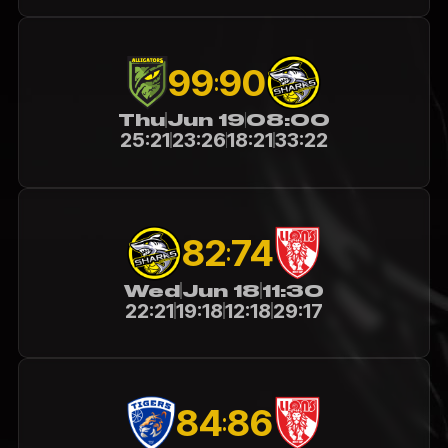
99
90
:
Thu
Jun 19
08:00
25:21
23:26
18:21
33:22
82
74
:
Wed
Jun 18
11:30
22:21
19:18
12:18
29:17
84
86
: