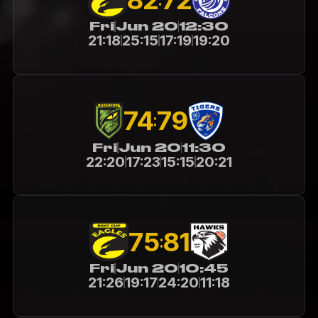
Fri
Jun 20
12:30
21:18
25:15
17:19
19:20
74
79
:
Fri
Jun 20
11:30
22:20
17:23
15:15
20:21
75
81
:
Fri
Jun 20
10:45
21:26
19:17
24:20
11:18