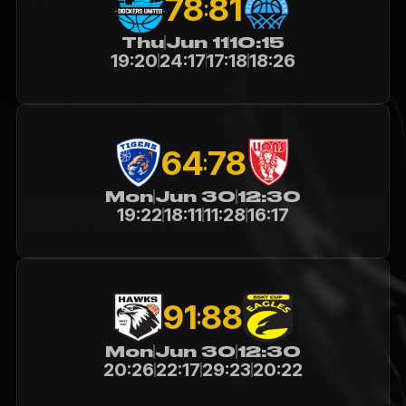
78
81
:
Thu
Jun 11
10:15
19:20
24:17
17:18
18:26
64
78
:
Mon
Jun 30
12:30
19:22
18:11
11:28
16:17
91
88
:
Mon
Jun 30
12:30
20:26
22:17
29:23
20:22