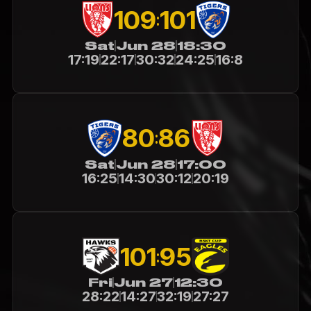
109
101
:
Sat
Jun 28
18:30
17:19
22:17
30:32
24:25
16:8
80
86
:
Sat
Jun 28
17:00
16:25
14:30
30:12
20:19
101
95
:
Fri
Jun 27
12:30
28:22
14:27
32:19
27:27