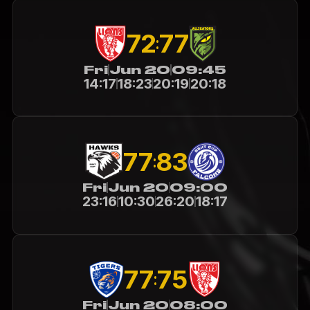
72
77
:
Fri
Jun 20
09:45
14:17
18:23
20:19
20:18
77
83
:
Fri
Jun 20
09:00
23:16
10:30
26:20
18:17
77
75
:
Fri
Jun 20
08:00