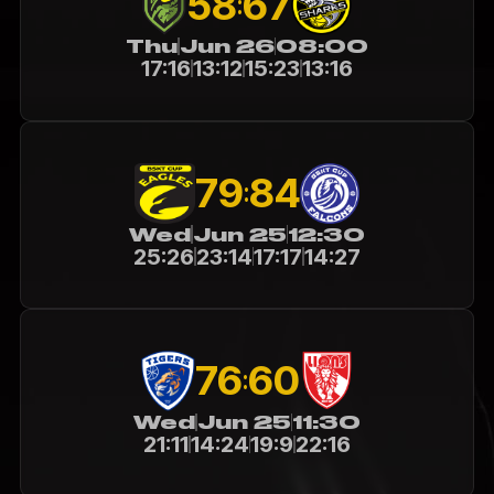
58
67
:
Thu
Jun 26
08:00
17:16
13:12
15:23
13:16
79
84
:
Wed
Jun 25
12:30
25:26
23:14
17:17
14:27
76
60
:
Wed
Jun 25
11:30
21:11
14:24
19:9
22:16