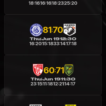
18:16
16:16
18:23
25:20
81
70
:
Thu
Jun 19
12:30
16:20
15:18
33:14
17:18
60
71
:
Thu
Jun 19
11:30
23:15
11:18
12:21
14:17