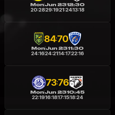
Mon
Jun 23
12:30
20:28
29:19
21:24
13:18
84
70
:
Mon
Jun 23
11:30
24:16
24:21
14:17
22:16
73
76
:
Mon
Jun 23
10:45
22:19
16:18
17:15
18:24