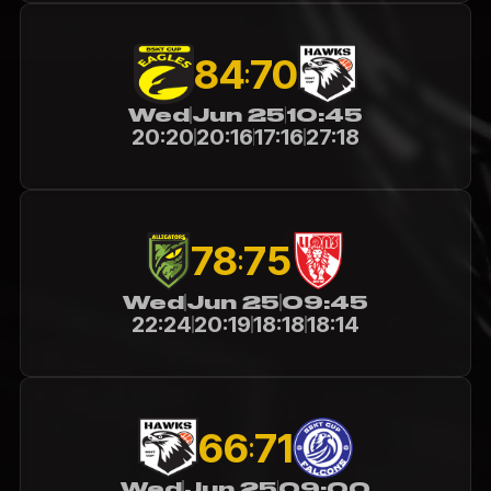
84
70
:
Wed
Jun 25
10:45
20:20
20:16
17:16
27:18
78
75
:
Wed
Jun 25
09:45
22:24
20:19
18:18
18:14
66
71
:
Wed
Jun 25
09:00