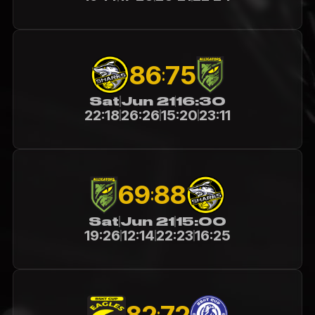
86
75
:
Sat
Jun 21
16:30
22:18
26:26
15:20
23:11
69
88
:
Sat
Jun 21
15:00
19:26
12:14
22:23
16:25
82
72
: