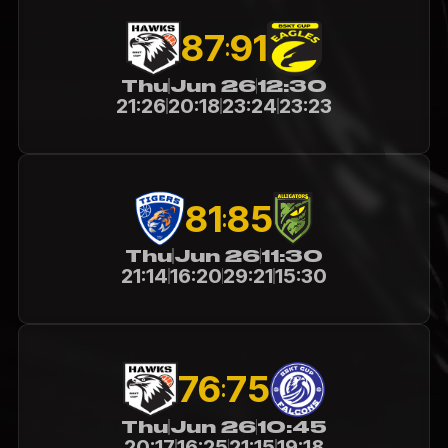
87
91
:
Thu
Jun 26
12:30
21:26
20:18
23:24
23:23
81
85
:
Thu
Jun 26
11:30
21:14
16:20
29:21
15:30
76
75
:
Thu
Jun 26
10:45
20:17
16:25
21:15
19:18