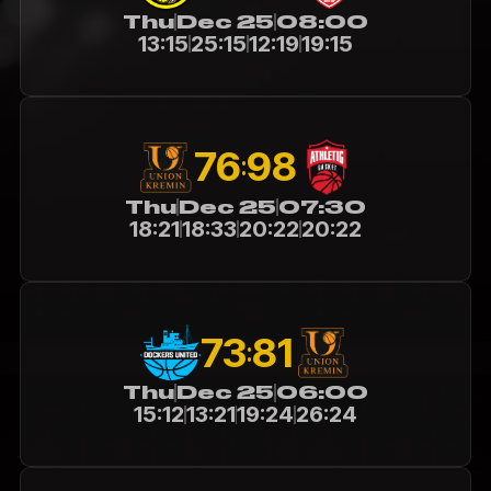
Thu
Dec 25
08:00
13:15
25:15
12:19
19:15
76
98
:
Thu
Dec 25
07:30
18:21
18:33
20:22
20:22
73
81
:
Thu
Dec 25
06:00
15:12
13:21
19:24
26:24