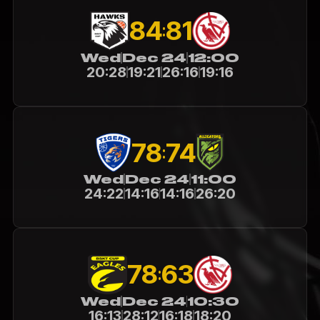
84
81
:
Wed
Dec 24
12:00
20:28
19:21
26:16
19:16
78
74
:
Wed
Dec 24
11:00
24:22
14:16
14:16
26:20
78
63
:
Wed
Dec 24
10:30
16:13
28:12
16:18
18:20