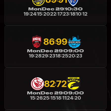
Mon
Dec 29
10:30
19:24
15:20
22:17
23:18
10:12
99
86
:
Mon
Dec 29
09:00
19:28
29:23
18:25
20:23
82
72
:
Mon
Dec 29
09:00
15:26
25:15
18:11
24:20