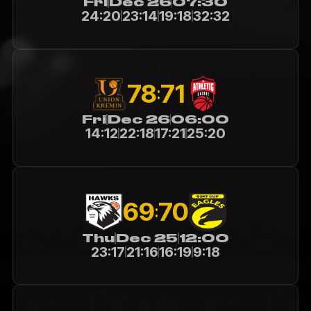
Fri
Dec 26
07:30
24:20
23:14
19:18
32:32
78
71
:
Fri
Dec 26
06:00
14:12
22:18
17:21
25:20
69
70
:
Thu
Dec 25
12:00
23:17
21:16
16:19
9:18