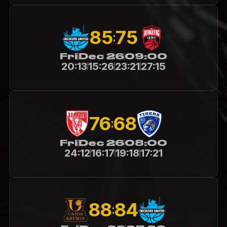
85
75
:
Fri
Dec 26
09:00
20:13
15:26
23:21
27:15
76
68
:
Fri
Dec 26
08:00
24:12
16:17
19:18
17:21
84
88
: