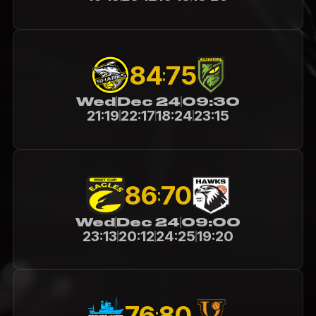
84
75
:
Wed
Dec 24
09:30
21:19
22:17
18:24
23:15
86
70
:
Wed
Dec 24
09:00
23:13
20:12
24:25
19:20
76
80
: