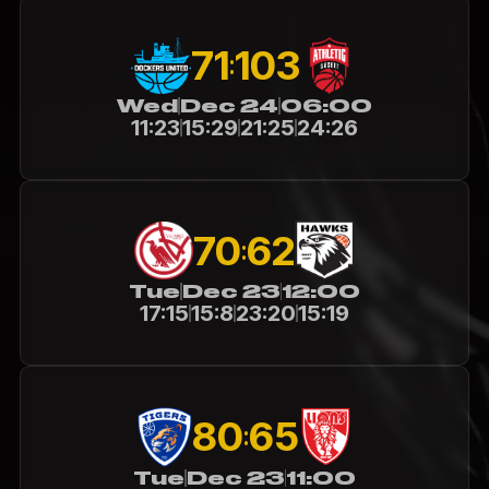
71
103
:
Wed
Dec 24
06:00
11:23
15:29
21:25
24:26
70
62
:
Tue
Dec 23
12:00
17:15
15:8
23:20
15:19
80
65
:
Tue
Dec 23
11:00