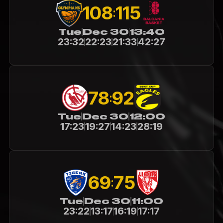
108
115
:
Tue
Dec 30
13:40
23:32
22:23
21:33
42:27
78
92
:
Tue
Dec 30
12:00
17:23
19:27
14:23
28:19
69
75
:
Tue
Dec 30
11:00
23:22
13:17
16:19
17:17