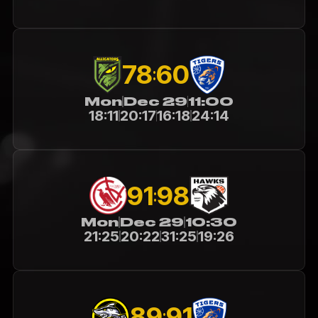
78
60
:
Mon
Dec 29
11:00
18:11
20:17
16:18
24:14
91
98
:
Mon
Dec 29
10:30
21:25
20:22
31:25
19:26
89
91
: