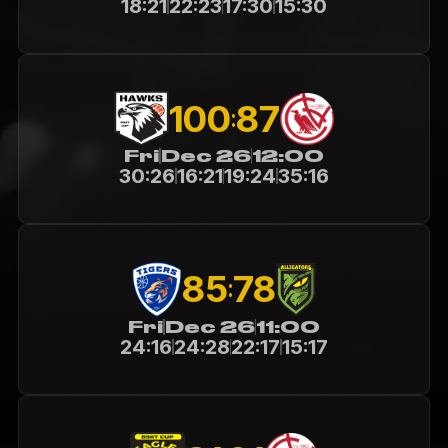
18:21
22:23
17:30
15:30
100
87
:
Fri
Dec 26
12:00
30:26
16:21
19:24
35:16
85
78
:
Fri
Dec 26
11:00
24:16
24:28
22:17
15:17