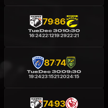
79
86
:
Tue
Dec 30
10:30
16:24
22:12
19:29
22:21
87
74
:
Tue
Dec 30
09:30
19:24
23:15
21:20
24:15
74
93
: