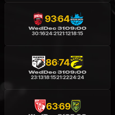
64
93
:
Wed
Dec 31
09:00
30:16
24:21
21:12
18:15
86
74
:
Wed
Dec 31
09:00
23:13
18:15
21:22
24:24
63
69
: