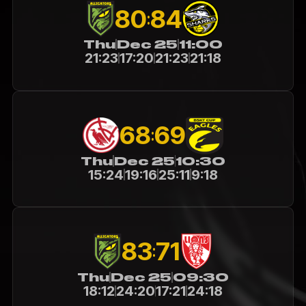
80
84
:
Thu
Dec 25
11:00
21:23
17:20
21:23
21:18
68
69
:
Thu
Dec 25
10:30
15:24
19:16
25:11
9:18
83
71
:
Thu
Dec 25
09:30
18:12
24:20
17:21
24:18