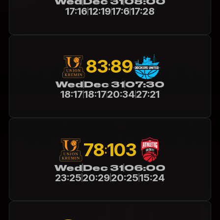
Wed
Dec 31
08:00
17:16
12:19
17:6
17:28
89
83
:
Wed
Dec 31
07:30
18:17
18:17
20:34
27:21
78
103
:
Wed
Dec 31
06:00
23:25
20:29
20:25
15:24