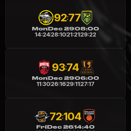
92
77
:
Mon
Dec 29
08:00
14:24
28:10
21:21
29:22
93
74
:
Mon
Dec 29
06:00
11:30
26:16
29:11
27:17
72
104
:
Fri
Dec 26
14:40