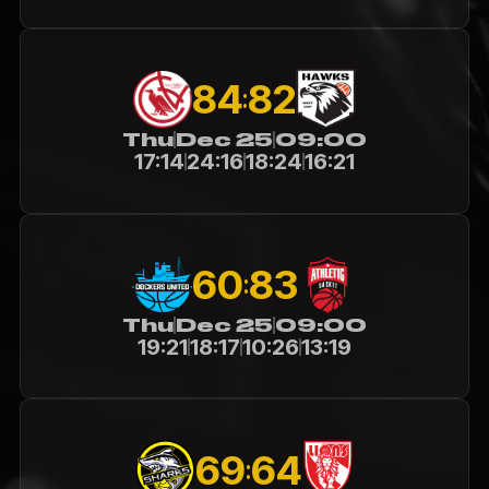
84
82
:
Thu
Dec 25
09:00
17:14
24:16
18:24
16:21
60
83
:
Thu
Dec 25
09:00
19:21
18:17
10:26
13:19
69
64
: