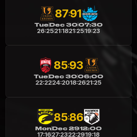
91
87
:
Tue
Dec 30
07:30
26:25
21:18
21:25
19:23
85
93
:
Tue
Dec 30
06:00
22:22
24:20
18:26
21:25
85
86
:
Mon
Dec 29
12:00
17:16
27:23
22:29
19:18