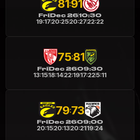
81
91
:
Fri
Dec 26
10:30
19:17
20:25
20:27
22:22
75
81
:
Fri
Dec 26
09:30
13:15
18:14
22:19
17:22
5:11
79
73
:
Fri
Dec 26
09:00
20:15
20:13
20:21
19:24