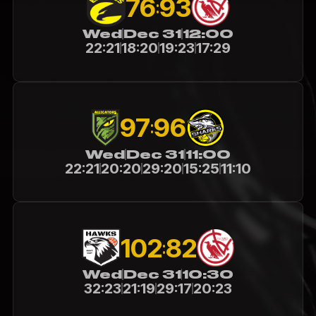
76
93
:
Wed
Dec 31
12:00
22:21
18:20
19:23
17:29
97
96
:
Wed
Dec 31
11:00
22:21
20:20
29:20
15:25
11:10
102
82
:
Wed
Dec 31
10:30
32:23
21:19
29:17
20:23