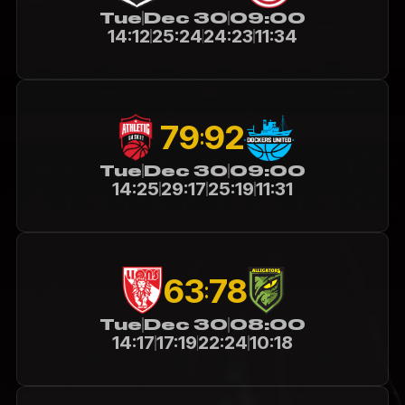
Tue
Dec 30
09:00
14:12
25:24
24:23
11:34
92
79
:
Tue
Dec 30
09:00
14:25
29:17
25:19
11:31
63
78
:
Tue
Dec 30
08:00
14:17
17:19
22:24
10:18