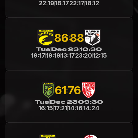
22:19
18:17
22:17
18:12
86
88
:
Tue
Dec 23
10:30
19:17
19:19
13:17
23:20
12:15
61
76
:
Tue
Dec 23
09:30
16:15
17:21
14:16
14:24